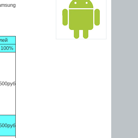
amsung
алей
l 100%
500руб
500руб