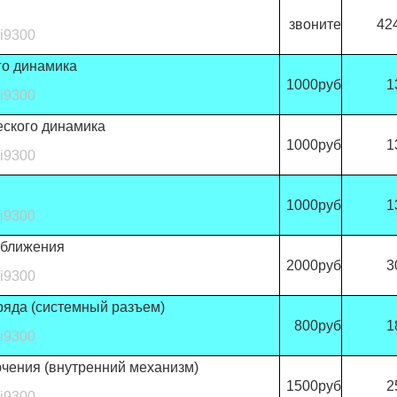
звоните
42
i9300
го динамика
1000руб
1
i9300
ского динамика
1000руб
1
i9300
1000руб
1
i9300
иближения
2000руб
3
i9300
ряда (системный разъем)
800руб
1
i9300
чения (внутренний механизм)
1500руб
2
i9300