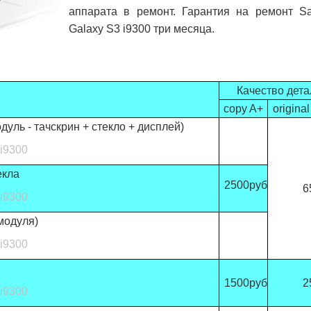
аппарата в ремонт. Гарантия на ремонт S
Galaxy S3 i9300 три месяца.
Качество дет
copy A+
origina
уль - тачскрин + стекло + дисплей)
i9300
екла
2500руб
6
i9300
модуля)
i9300
1500руб
2
i9300