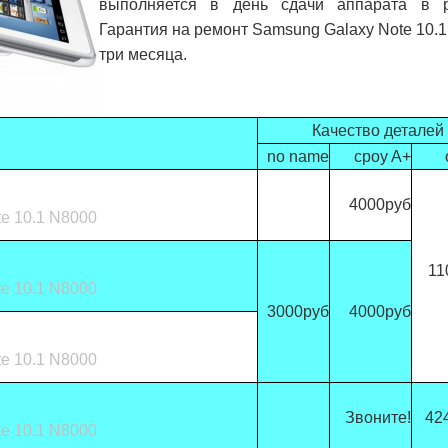
выполняется в день сдачи аппарата в р
Гарантия на ремонт Samsung Galaxy Note 10.
три месяца.
Качество деталей
no name
cpoy A+
4000руб
e 10.1 N8000
11
e 10.1 N8000
3000руб
4000руб
e 10.1 N8000
Звоните!
42
e 10.1 N8000