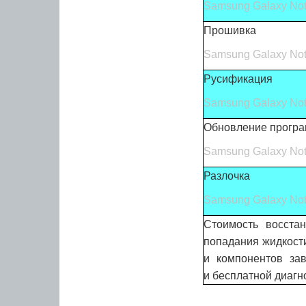
Samsung Galaxy Not
Прошивка
Samsung Galaxy Not
Русификация
Samsung Galaxy Not
Обновление програ
Samsung Galaxy Not
Разлочка
Samsung Galaxy Not
Стоимость восста
попадания жидкости
и компонентов за
и бесплатной диагн