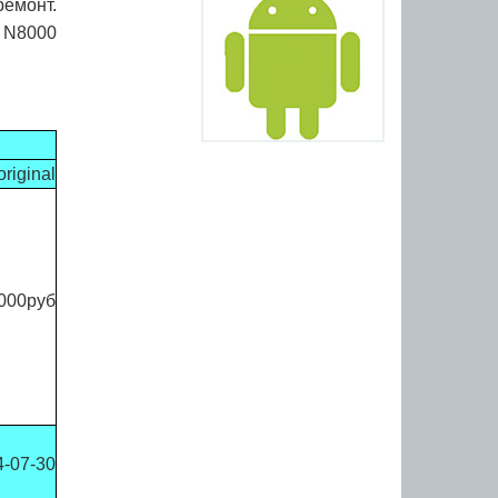
емонт.
1 N8000
original
000руб
4-07-30