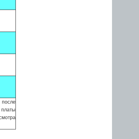
 после
й платы
смотра