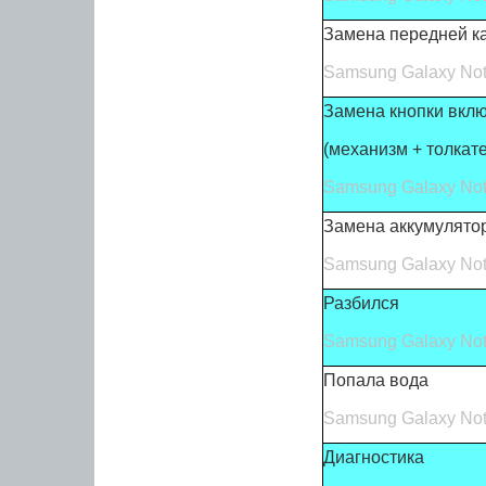
Замена передней к
Samsung Galaxy Not
Замена кнопки вкл
(механизм + толкате
Samsung Galaxy Not
Замена аккумулято
Samsung Galaxy Not
Разбился
Samsung Galaxy Not
Попала вода
Samsung Galaxy Not
Диагностика