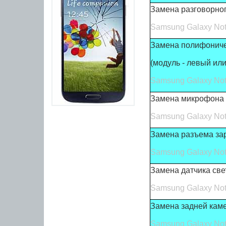
Замена разговорно
Samsung Galaxy Not
Замена полифониче
(модуль - левый ил
Samsung Galaxy Not
Замена микрофона
Samsung Galaxy Not
Замена разъема за
Samsung Galaxy Not
Замена датчика све
Samsung Galaxy Not
Замена задней кам
Samsung Galaxy Not