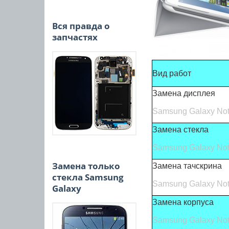
Вся правда о
запчастях
Вид работ
Замена дисплея
Samsung Galaxy Not
Замена стекла
Samsung Galaxy Not
Замена только
Замена тачскрина
стекла Samsung
Samsung Galaxy Not
Galaxy
Замена корпуса
Samsung Galaxy Not