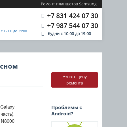
Ремонт планшетов Samsung
+7 831 424 07 30
+7 987 544 07 30
 12:00 до 21:00
будни с
10:00
до
19:00
исном
Узнать цену
ремонта
Проблемы с
alaxy
Android?
асть).
N8000