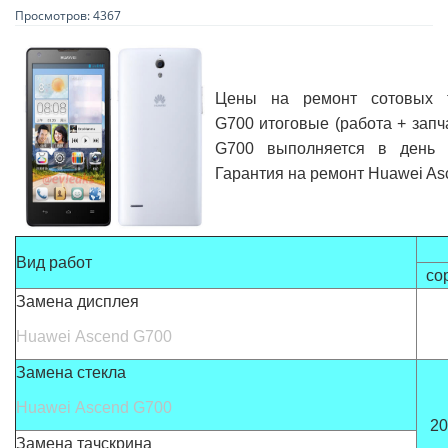
Просмотров: 4367
Цены на ремонт сотовых 
G700
итоговые (работа + запч
G700 выполняется в день 
Гарантия на ремонт Huawei As
Вид работ
co
Замена дисплея
Huawei Ascend G700
Замена стекла
Huawei Ascend G700
20
Замена тачскрина