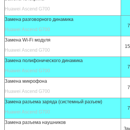
Huawei Ascend G700
Замена разговорного динамика
7
Huawei Ascend G700
Замена Wi-Fi модуля
15
Huawei Ascend G700
Замена полифонического динамика
7
Huawei Ascend G700
Замена микрофона
7
Huawei Ascend G700
Замена разъема заряда (системный разъем)
7
Huawei Ascend G700
Замена разъема наушников
Зв