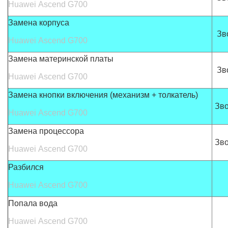
Huawei Ascend G700
Замена корпуса
Зв
Huawei Ascend G700
Замена материнской платы
Зв
Huawei Ascend G700
Замена кнопки включения
(механизм + толкатель)
Зв
Huawei Ascend G700
Замена процессора
Зв
Huawei Ascend G700
Разбился
Huawei Ascend G700
Попала вода
Huawei Ascend G700