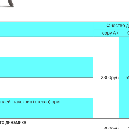
Качество 
copy A+
2800руб
5
сплей+тачскрин+стекло) ориг
го динамика
800руб
1