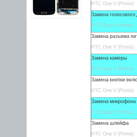
HTC
One V (Primo)
Замена голосового
HTC
One V (Primo)
Замена разъема пи
HTC
One V (Primo)
Замена камеры
HTC
One V (Primo)
Замена кнопки вкл
HTC
One V (Primo)
Замена микрофона
HTC
One V (Primo)
Замена шлейфа
HTC
One V (Primo)