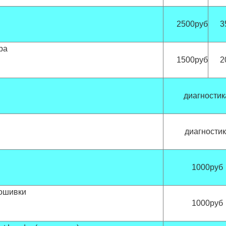
2500руб
3
ра
1500руб
2
диагности
диагности
1000руб
ошивки
1000руб