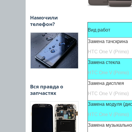
Намочили
телефон?
Вид работ
Замена тачскрина
HTC One V
(Primo)
Замена стекла
HTC
One V (Primo)
Замена дисплея
Вся правда о
запчастях
HTC
One V (Primo)
Замена модуля
(ди
HTC One V (Primo)
Замена музыкально