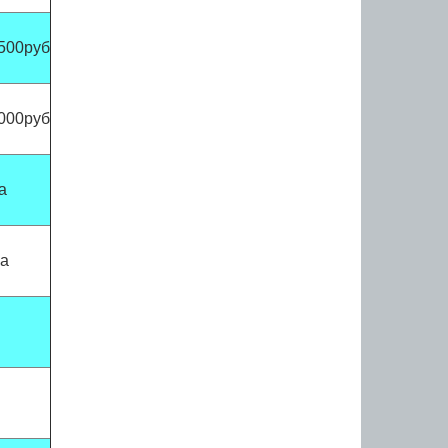
500руб
000руб
ка
ка