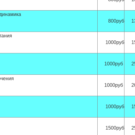
 динамика
800руб
1
тания
1000руб
1
1000руб
2
ючения
1000руб
2
1000руб
1
1500руб
2