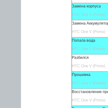
Замена корпуса
HTC
One V (Primo)
Замена Аккумулято
HTC
One V (Primo)
Попала вода
HTC
One V (Primo)
Разбился
HTC
One V (Primo)
Прошивка
HTC
One V (Primo)
Восстановление пр
HTC
One V (Primo)