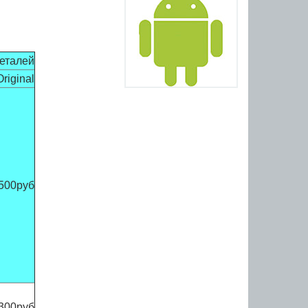
деталей
Original
500руб
300руб