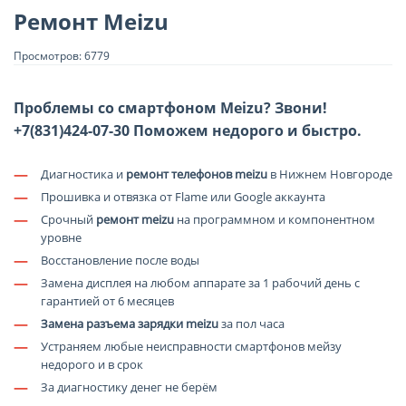
Ремонт Meizu
Просмотров: 6779
Проблемы со смартфоном Meizu? Звони!
+7(831)424-07-30 Поможем недорого и быстро.
—
Диагностика и
ремонт телефонов meizu
в Нижнем Новгороде
—
Прошивка и отвязка от Flame или Google аккаунта
—
Срочный
ремонт meizu
на программном и компонентном
уровне
—
Восстановление после воды
—
Замена дисплея на любом аппарате за 1 рабочий день с
гарантией от 6 месяцев
—
Замена разъема зарядки meizu
за пол часа
—
Устраняем любые неисправности смартфонов мейзу
недорого и в срок
—
За диагностику денег не берём