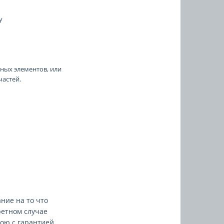
у
ных элементов, или
частей.
ние на то что
ретном случае
ою с гарантией.