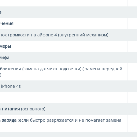
e
ючения
пок громкости на айфоне 4 (внутренний механизм)
амеры
ейфа
ближения (замена датчика подсветки) ( замена передней
)
 iPhone 4s
а питания
(основного)
 заряда
(если быстро разряжается и не помагает замена