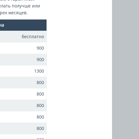
елать получше или
рех месяцев.
на
бесплатно
900
900
1300
800
800
800
800
800