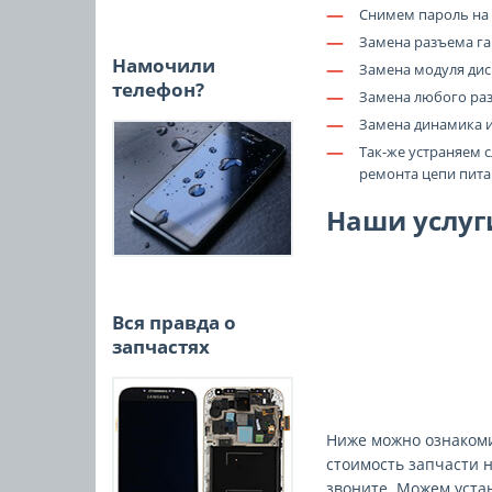
—
Снимем пароль на I
—
Замена разъема га
Намочили
—
Замена модуля дис
телефон?
—
Замена любого ра
—
Замена динамика и
—
Так-же устраняем 
ремонта цепи питан
Наши услуги
Вся правда о
запчастях
Ниже можно ознакоми
стоимость запчасти 
звоните. Можем уста