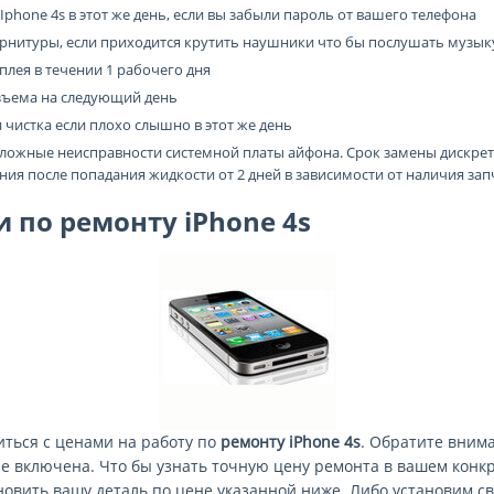
phone 4s в этот же день, если вы забыли пароль от вашего телефона
рнитуры, если приходится крутить наушники что бы послушать музык
плея в течении 1 рабочего дня
зъема на следующий день
 чистка если плохо слышно в этот же день
сложные неисправности системной платы айфона. Срок замены дискрет
ия после попадания жидкости от 2 дней в зависимости от наличия зап
 по ремонту iPhone 4s
ться с ценами на работу по
ремонту iPhone 4s
. Обратите внима
не включена. Что бы узнать точную цену ремонта в вашем конк
новить вашу деталь по цене указанной ниже. Либо установим св