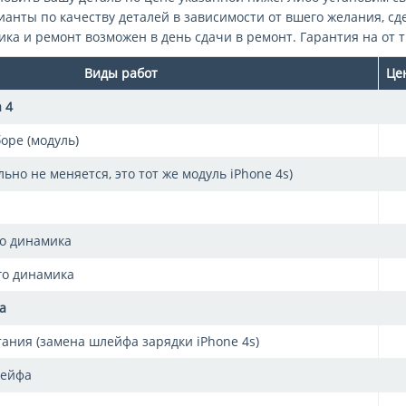
анты по качеству деталей в зависимости от вшего желания, сд
ка и ремонт возможен в день сдачи в ремонт. Гарантия на от т
Виды работ
Це
 4
оре (модуль)
льно не меняется, это тот же модуль iPhone 4s)
го динамика
го динамика
а
ания (замена шлейфа зарядки iPhone 4s)
лейфа