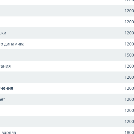
1200
1200
шки
1200
го динамика
1200
1500
тания
1200
1200
ючения
1200
me"
1200
1200
1200
 заряда
1800