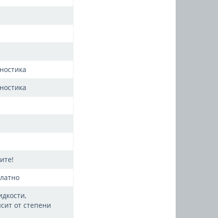
ностика
ностика
ите!
латно
идкости,
сит от степени