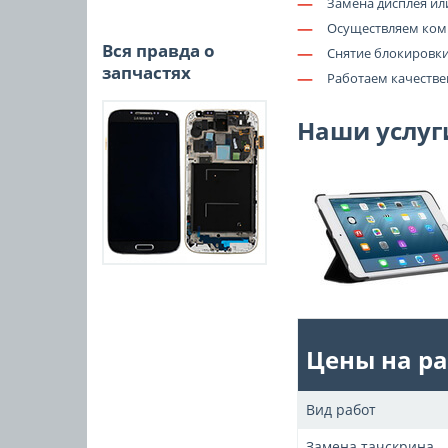
—
Замена дисплея ил
—
Осуществляем ком
Вся правда о
—
Снятие блокировки
запчастях
—
Работаем качестве
Наши услуг
Цены на ра
Вид работ
Замена тачскрина